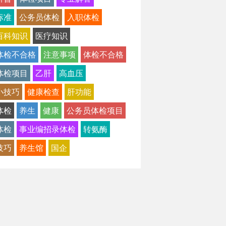
标准
公务员体检
入职体检
百科知识
医疗知识
体检不合格
注意事项
体检不合格
体检项目
乙肝
高血压
小技巧
健康检查
肝功能
体检
养生
健康
公务员体检项目
体检
事业编招录体检
转氨酶
技巧
养生馆
国企