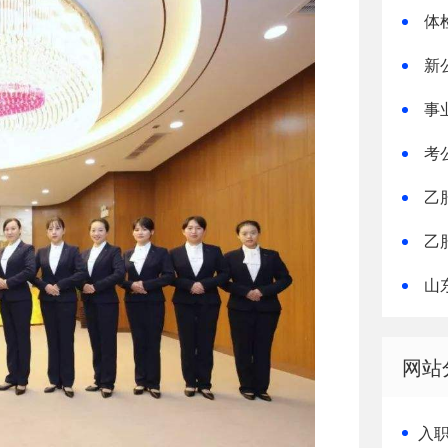
体
新
事
考
乙
乙
山
网站
入