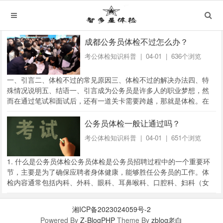
成都公务员体检不过怎么办？
考公体检知识科普
| 04-01 | 636个浏览
一、引言二、体检不过的常见原因三、体检不过的解决办法四、特
殊情况说明五、结语一、引言成为公务员是许多人的职业梦想，然
而在通过笔试和面试后，还有一道关卡需要跨越，那就是体检。在
成都，公务员体检标准严格，一旦体检不合格，就有...
公务员体检一般让通过吗？
考公体检知识科普
| 04-01 | 651个浏览
1. 什么是公务员体检公务员体检是公务员招聘过程中的一个重要环
节，主要是为了确保应聘者身体健康，能够胜任公务员的工作。体
检内容通常包括内科、外科、眼科、耳鼻喉科、口腔科、妇科（女
性）、男科（男性）、心电图、B超、X光等多...
湘ICP备2023024059号-2
Powered By
Z-BlogPHP
Theme By
zblog老白